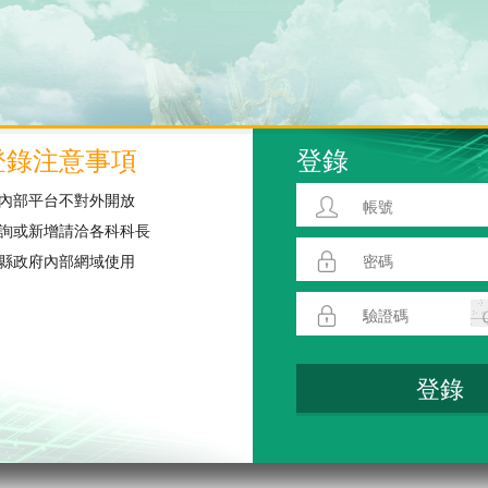
登錄注意事項
登錄
內部平台不對外開放
詢或新增請洽各科科長
縣政府內部網域使用
登錄